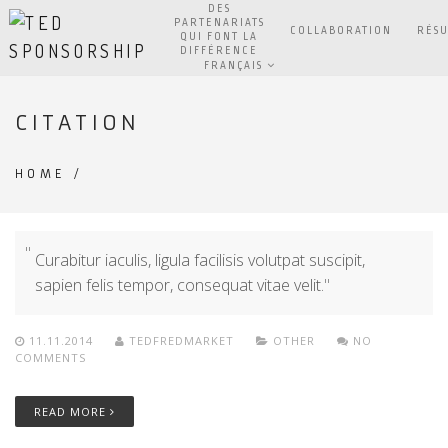
DES
PARTENARIATS
COLLABORATION
RÉSU
QUI FONT LA
DIFFÉRENCE
FRANÇAIS
CITATION
HOME
/
Curabitur iaculis, ligula facilisis volutpat suscipit,
sapien felis tempor, consequat vitae velit.
11.11.2014
TEDFREDMARKET
OTHER
NO
COMMENTS
READ MORE