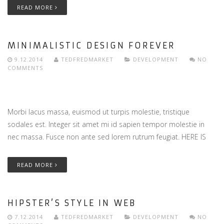
READ MORE
MINIMALISTIC DESIGN FOREVER
9.12.2014
TEDFREDMARKET
DEVELOPMENT
NO
COMMENTS
Morbi lacus massa, euismod ut turpis molestie, tristique
sodales est. Integer sit amet mi id sapien tempor molestie in
nec massa. Fusce non ante sed lorem rutrum feugiat. HERE IS
READ MORE
HIPSTER’S STYLE IN WEB
7.12.2014
TEDFREDMARKET
DEVELOPMENT
NO