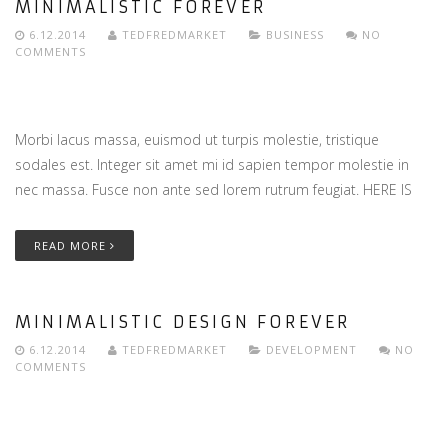
MINIMALISTIC FOREVER
6.12.2014
TEDFREDMARKET
BUSINESS
NO
COMMENTS
Morbi lacus massa, euismod ut turpis molestie, tristique
sodales est. Integer sit amet mi id sapien tempor molestie in
nec massa. Fusce non ante sed lorem rutrum feugiat. HERE IS
READ MORE
MINIMALISTIC DESIGN FOREVER
6.12.2014
TEDFREDMARKET
DEVELOPMENT
NO
COMMENTS