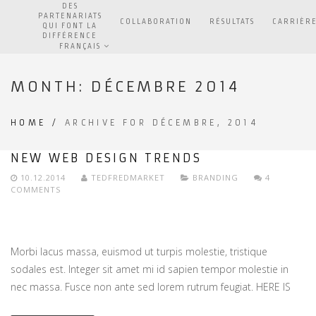
DES
PARTENARIATS
COLLABORATION
RÉSULTATS
CARRIÈR
QUI FONT LA
DIFFÉRENCE
FRANÇAIS
MONTH:
DÉCEMBRE 2014
HOME
/
ARCHIVE FOR DÉCEMBRE, 2014
NEW WEB DESIGN TRENDS
10.12.2014
TEDFREDMARKET
BRANDING
4
COMMENTS
Morbi lacus massa, euismod ut turpis molestie, tristique
sodales est. Integer sit amet mi id sapien tempor molestie in
nec massa. Fusce non ante sed lorem rutrum feugiat. HERE IS